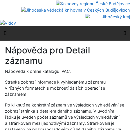
Přejít na obsah
Přejít na menu
Prohlášení o webové přístupnosti
Boční menu
H
Nápověda pro Detail
záznamu
Nápověda k online katalogu IPAC.
Stránka zobrazí informace k vyhledanému záznamu
v různých formátech s možností dalších operací se
záznamem.
Po kliknutí na konkrétní záznam ve výsledcích vyhledávání se
zobrazí stránka s detailem daného záznamu. V úvodním
řádku je uveden počet záznamů ve výsledcích vyhledávání
a stránkování mezi jednotlivými záznamy. Stránkování je
nastaveno na pozici (pořadovém čísle) daného záznamu ve