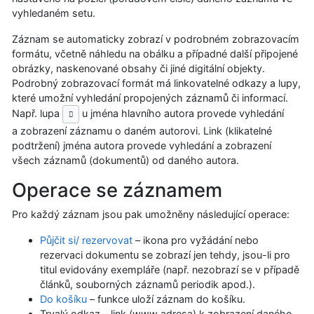
vyhledaném setu.
Záznam se automaticky zobrazí v podrobném zobrazovacím
formátu, včetně náhledu na obálku a případné další připojené
obrázky, naskenované obsahy či jiné digitální objekty.
Podrobný zobrazovací formát má linkovatelné odkazy a lupy,
které umožní vyhledání propojených záznamů či informací.
Např. lupa
u jména hlavního autora provede vyhledání
a zobrazení záznamu o daném autorovi. Link (klikatelné
podtržení) jména autora provede vyhledání a zobrazení
všech záznamů (dokumentů) od daného autora.
Operace se záznamem
Pro každý záznam jsou pak umožněny následující operace:
Půjčit si/ rezervovat
– ikona pro vyžádání nebo
rezervaci dokumentu se zobrazí jen tehdy, jsou-li pro
titul evidovány exempláře (např. nezobrazí se v případě
článků, souborných záznamů periodik apod.).
Do košíku
– funkce uloží záznam do košíku.
Trvalý odkaz – link (www adresa) k zobrazení daného